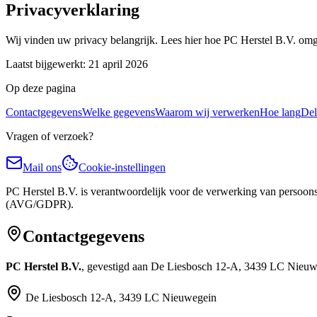
Privacyverklaring
Wij vinden uw privacy belangrijk. Lees hier hoe
PC Herstel B.V.
omga
Laatst bijgewerkt:
21 april 2026
Op deze pagina
Contactgegevens
Welke gegevens
Waarom wij verwerken
Hoe lang
Del
Vragen of verzoek?
Mail ons
Cookie-instellingen
PC Herstel B.V.
is verantwoordelijk voor de verwerking van persoo
(AVG/GDPR).
Contactgegevens
PC Herstel B.V.
, gevestigd aan
De Liesbosch 12-A
,
3439 LC
Nieuw
De Liesbosch 12-A
,
3439 LC
Nieuwegein