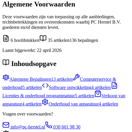
Algemene Voorwaarden
Deze voorwaarden zijn van toepassing op alle aanbiedingen,
rechtsbetrekkingen en overeenkomsten waarbij PC Herstel B.V.
goederen en/of diensten levert.
6
hoofdstukken
35
artikelen
136
bepalingen
Laatst bijgewerkt:
22 april 2026
Inhoudsopgave
Algemene Bepalingen
13
artikelen
Computerservice &
onderhoud
5
artikelen
Software ontwikkeling
4
artikelen
Licenties & onderhoud programmatuur
5
artikelen
Verkoop van
apparatuur
4
artikelen
Onderhoud van apparatuur
4
artikelen
Vragen over voorwaarden?
info@pc-herstel.nl
030 601 98 30