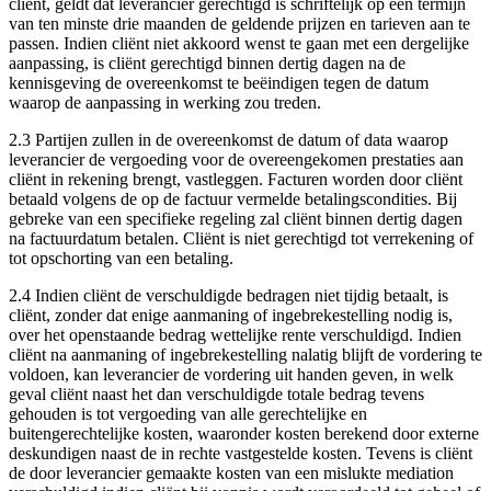
cliënt, geldt dat leverancier gerechtigd is schriftelijk op een termijn
van ten minste drie maanden de geldende prijzen en tarieven aan te
passen. Indien cliënt niet akkoord wenst te gaan met een dergelijke
aanpassing, is cliënt gerechtigd binnen dertig dagen na de
kennisgeving de overeenkomst te beëindigen tegen de datum
waarop de aanpassing in werking zou treden.
2.3
Partijen zullen in de overeenkomst de datum of data waarop
leverancier de vergoeding voor de overeengekomen prestaties aan
cliënt in rekening brengt, vastleggen. Facturen worden door cliënt
betaald volgens de op de factuur vermelde betalingscondities. Bij
gebreke van een specifieke regeling zal cliënt binnen dertig dagen
na factuurdatum betalen. Cliënt is niet gerechtigd tot verrekening of
tot opschorting van een betaling.
2.4
Indien cliënt de verschuldigde bedragen niet tijdig betaalt, is
cliënt, zonder dat enige aanmaning of ingebrekestelling nodig is,
over het openstaande bedrag wettelijke rente verschuldigd. Indien
cliënt na aanmaning of ingebrekestelling nalatig blijft de vordering te
voldoen, kan leverancier de vordering uit handen geven, in welk
geval cliënt naast het dan verschuldigde totale bedrag tevens
gehouden is tot vergoeding van alle gerechtelijke en
buitengerechtelijke kosten, waaronder kosten berekend door externe
deskundigen naast de in rechte vastgestelde kosten. Tevens is cliënt
de door leverancier gemaakte kosten van een mislukte mediation