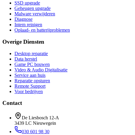
SSD upgrade
Geheugen upgrade
Malware verwijderen
Diagnose
Intern reinigen
Oplaad- en batterijproblemen
Overige Diensten
Desktop reparatie
Data herstel
Game PC bouwen
Video & Audio Digitalisatie
Service aan huis
Reparatie opsturen
Remote Support
Voor bedrijven
Contact
De Liesbosch 12-A
3439 LC
Nieuwegein
030 601 98 30